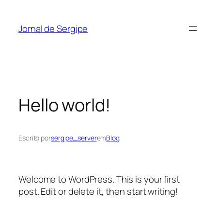
Pular
para
Jornal de Sergipe
o
conteúdo
Hello world!
Escrito por
sergipe_server
em
Blog
Welcome to WordPress. This is your first
post. Edit or delete it, then start writing!